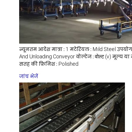
न्यूनतम आदेश मात्रा :
1
मटेरियल :
Mild Steel
उपयोग
And Unloading Conveyor
वोल्टेज :
वोल्ट (v)
मूल्य या 
सतह की फ़िनिश :
Polished
जांच भेजें